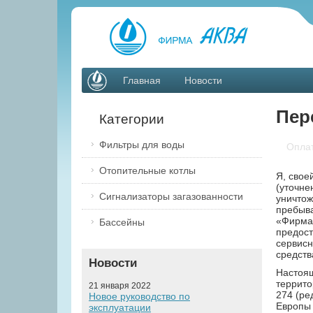
Главная
Новости
Пер
Категории
Фильтры для воды
Опла
Отопительные котлы
Я, cвое
(уточне
Сигнализаторы загазованности
уничтож
пребыва
«Фирма 
Бассейны
предост
сервисн
средств
Новости
Настоящ
террито
21 января 2022
274 (ре
Новое руководство по
Европы 
эксплуатации