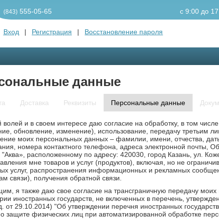
555-05-65
c 9:00 до 17
(843)
Вход
|
Регистрация
|
Восстановление пароля
сональные данные
та
Доставка
Реквизиты
Персональные данные
Докум
й волей и в своем интересе даю согласие на обработку, в том числ
ние, обновление, изменение), использование, передачу третьим ли
ение моих персональных данных – фамилии, имени, отчества, дат
ния, номера контактного телефона, адреса электронной почты, О
"Аква», расположенному по адресу: 420030, город Казань, ул. Кож
авления мне товаров и услуг (продуктов), включая, но не огранич
ых услуг, распространения информационных и рекламных сообщен
ам связи), получения обратной связи.
им, я также даю свое согласие на трансграничную передачу моих 
рии иностранных государств, не включенных в перечень, утвержде
д. от 29.10.2014) "Об утверждении перечня иностранных государс
о защите физических лиц при автоматизированной обработке пер