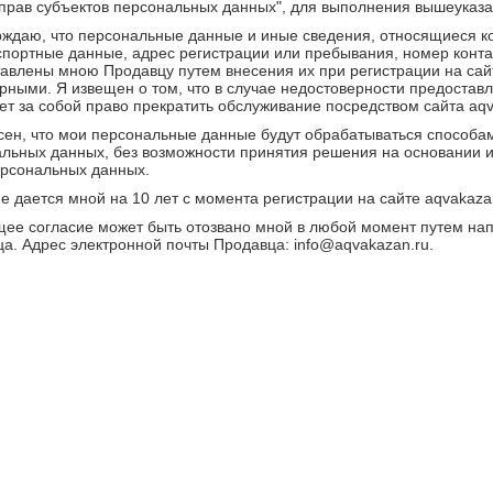
прав субъектов персональных данных", для выполнения вышеуказ
ждаю, что персональные данные и иные сведения, относящиеся ко
спортные данные, адрес регистрации или пребывания, номер конта
авлены мною Продавцу путем внесения их при регистрации на сай
рными. Я извещен о том, что в случае недостоверности предоста
ет за собой право прекратить обслуживание посредством сайта aqv
сен, что мои персональные данные будут обрабатываться способа
льных данных, без возможности принятия решения на основании 
рсональных данных.
е дается мной на 10 лет с момента регистрации на сайте aqvakazan
ее согласие может быть отозвано мной в любой момент путем нап
а. Адрес электронной почты Продавца: info@aqvakazan.ru.