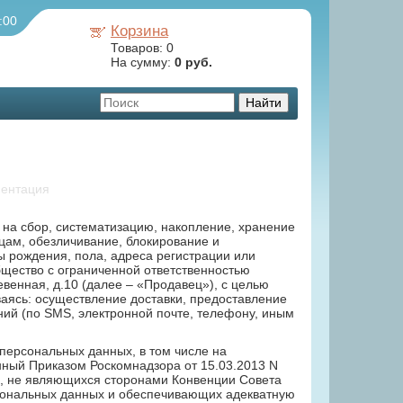
:00
Корзина
Товаров:
0
На сумму:
0 руб.
ентация
е на сбор, систематизацию, накопление, хранение
цам, обезличивание, блокирование и
ы рождения, пола, адреса регистрации или
бщество с ограниченной ответственностью
евенная, д.10 (далее – «Продавец»), с целью
иваясь: осуществление доставки, предоставление
ий (по SMS, электронной почте, телефону, иным
персональных данных, в том числе на
нный Приказом Роскомнадзора от 15.03.2013 N
тв, не являющихся сторонами Конвенции Совета
сональных данных и обеспечивающих адекватную