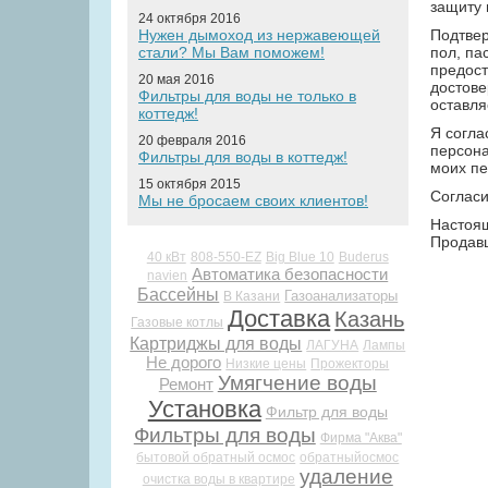
защиту 
24 октября 2016
Нужен дымоход из нержавеющей
Подтвер
стали? Мы Вам поможем!
пол, па
предост
20 мая 2016
достове
Фильтры для воды не только в
оставля
коттедж!
Я согла
20 февраля 2016
персона
Фильтры для воды в коттедж!
моих пе
15 октября 2015
Согласи
Мы не бросаем своих клиентов!
Настоящ
Продавц
40 кВт
808-550-EZ
Big Blue 10
Buderus
Автоматика безопасности
navien
Бассейны
Газоанализаторы
В Казани
Доставка
Казань
Газовые котлы
Картриджы для воды
ЛАГУНА
Лампы
Не дорого
Низкие цены
Прожекторы
Умягчение воды
Ремонт
Установка
Фильтр для воды
Фильтры для воды
Фирма "Аква"
бытовой обратный осмос
обратныйосмос
удаление
очистка воды в квартире